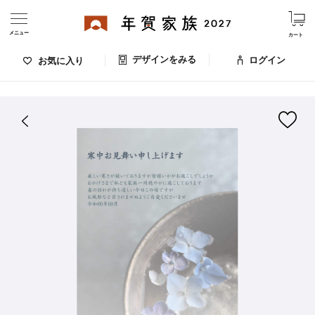
メニュー
カート
デザインをみる
ログイン
お気に入り
ログイン・新規会員登録
はがきデザイン 番号：008-124
デザインをみる
お気に入りのデザイン
価格
お支払い方法
出荷日・配送
ご利用ガイド