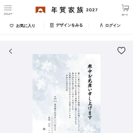
メニュー
カート
デザインをみる
ログイン
お気に入り
ログイン・新規会員登録
はがきデザイン 番号：008-128
デザインをみる
お気に入りのデザイン
価格
お支払い方法
出荷日・配送
ご利用ガイド