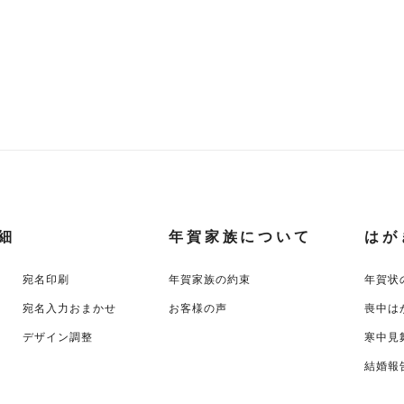
細
年賀家族について
はが
宛名印刷
年賀家族の約束
年賀状
宛名入力おまかせ
お客様の声
喪中は
デザイン調整
寒中見
結婚報