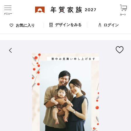
メニュー
カート
デザインをみる
ログイン
お気に入り
ログイン・新規会員登録
はがきデザイン 番号：008-258
デザインをみる
お気に入りのデザイン
価格
お支払い方法
出荷日・配送
ご利用ガイド