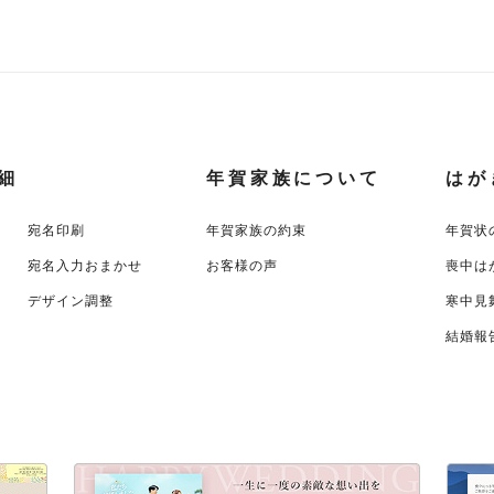
細
年賀家族について
はが
宛名印刷
年賀家族の約束
年賀状
宛名入力おまかせ
お客様の声
喪中は
デザイン調整
寒中見
結婚報