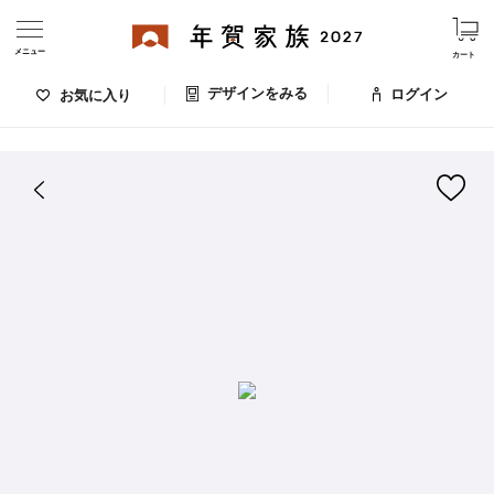
メニュー
カート
デザインをみる
ログイン
お気に入り
ログイン・新規会員登録
はがきデザイン 番号：008-440
デザインをみる
お気に入りのデザイン
価格
お支払い方法
出荷日・配送
ご利用ガイド