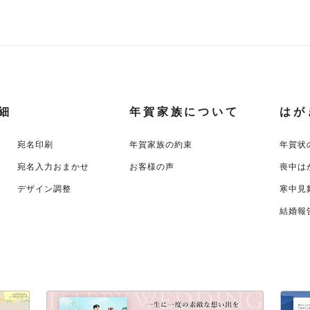
細
年賀家族について
はが
宛名印刷
年賀家族の約束
年賀状
宛名入力おまかせ
お客様の声
喪中は
デザイン調整
寒中見
結婚報