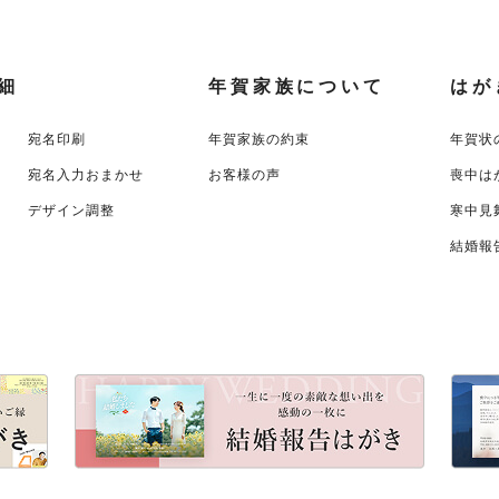
細
年賀家族について
はが
宛名印刷
年賀家族の約束
年賀状
宛名入力おまかせ
お客様の声
喪中は
デザイン調整
寒中見
結婚報