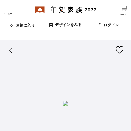
メニュー
カート
デザインをみる
ログイン
お気に入り
ログイン・新規会員登録
はがきデザイン 番号：008-894
デザインをみる
お気に入りのデザイン
価格
お支払い方法
出荷日・配送
ご利用ガイド