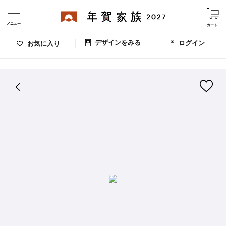
メニュー
カート
デザインをみる
ログイン
お気に入り
ログイン・新規会員登録
はがきデザイン 番号：000-087
デザインをみる
お気に入りのデザイン
価格
お支払い方法
出荷日・配送
ご利用ガイド