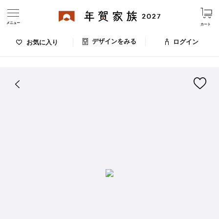
メニュー
カート
デザインをみる
ログイン
お気に入り
ログイン・新規会員登録
はがきデザイン 番号：009-038
デザインをみる
お気に入りのデザイン
価格
お支払い方法
出荷日・配送
ご利用ガイド