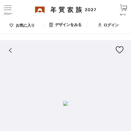
メニュー
カート
デザインをみる
ログイン
お気に入り
ログイン・新規会員登録
はがきデザイン 番号：009-447
デザインをみる
お気に入りのデザイン
価格
お支払い方法
出荷日・配送
ご利用ガイド