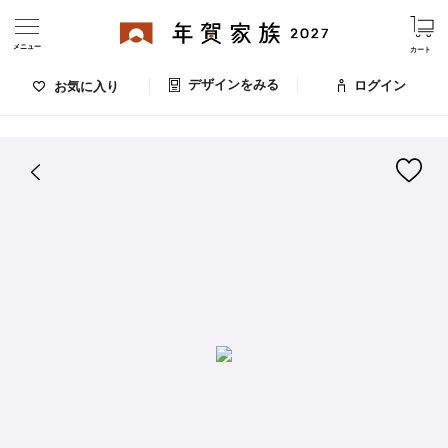
メニュー
カート
デザインをみる
ログイン
お気に入り
ログイン・新規会員登録
はがきデザイン 番号：009-493
デザインをみる
お気に入りのデザイン
価格
お支払い方法
出荷日・配送
ご利用ガイド