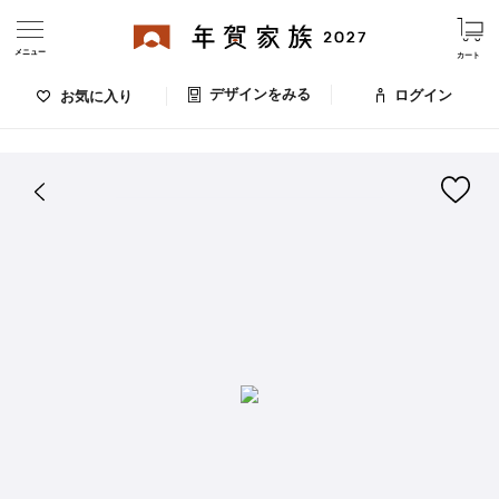
メニュー
カート
デザインをみる
ログイン
お気に入り
ログイン・新規会員登録
はがきデザイン 番号：009-524
デザインをみる
お気に入りのデザイン
価格
お支払い方法
出荷日・配送
ご利用ガイド