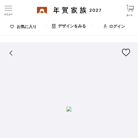
メニュー
カート
デザインをみる
ログイン
お気に入り
ログイン・新規会員登録
はがきデザイン 番号：009-535
デザインをみる
お気に入りのデザイン
価格
お支払い方法
出荷日・配送
ご利用ガイド