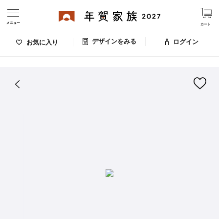
メニュー
カート
デザインをみる
ログイン
お気に入り
ログイン・新規会員登録
はがきデザイン 番号：009-550
デザインをみる
お気に入りのデザイン
価格
お支払い方法
出荷日・配送
ご利用ガイド