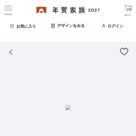
メニュー
カート
デザインをみる
ログイン
お気に入り
ログイン・新規会員登録
はがきデザイン 番号：009-591
デザインをみる
お気に入りのデザイン
価格
お支払い方法
出荷日・配送
ご利用ガイド