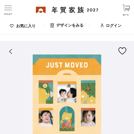
メニュー
カート
デザインをみる
ログイン
お気に入り
ログイン・新規会員登録
はがきデザイン 番号：009-744
デザインをみる
お気に入りのデザイン
価格
お支払い方法
出荷日・配送
ご利用ガイド