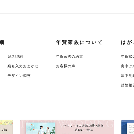
細
年賀家族について
はが
宛名印刷
年賀家族の約束
年賀状
宛名入力おまかせ
お客様の声
喪中は
デザイン調整
寒中見
結婚報