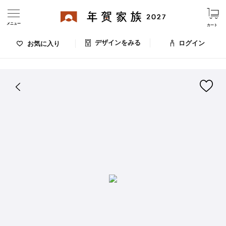
メニュー
カート
デザインをみる
ログイン
お気に入り
ログイン・新規会員登録
はがきデザイン 番号：009-876
デザインをみる
お気に入りのデザイン
価格
お支払い方法
出荷日・配送
ご利用ガイド