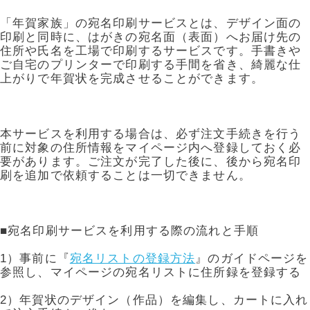
年賀家族について
「年賀家族」の宛名印刷サービスとは、デザイン面の
サービス詳細
印刷と同時に、はがきの宛名面（表面）へお届け先の
住所や氏名を工場で印刷するサービスです。手書きや
はがきの常識・マナー
ご自宅のプリンターで印刷する手間を省き、綺麗な仕
上がりで年賀状を完成させることができます。
よくある質問
お問い合わせ
本サービスを利用する場合は、必ず注文手続きを行う
前に対象の住所情報をマイページ内へ登録しておく必
要があります。ご注文が完了した後に、後から宛名印
刷を追加で依頼することは一切できません。
■宛名印刷サービスを利用する際の流れと手順
1）事前に『
宛名リストの登録方法
』のガイドページを
参照し、マイページの宛名リストに住所録を登録する
2）年賀状のデザイン（作品）を編集し、カートに入れ