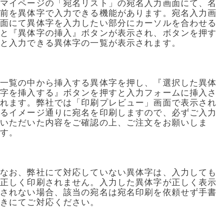
年賀家族について
マイページの「宛名リスト」の宛名入力画面にて、名
前を異体字で入力できる機能があります。宛名入力画
サービス詳細
面にて異体字を入力したい部分にカーソルを合わせる
と『異体字の挿入』ボタンが表示され、ボタンを押す
と入力できる異体字の一覧が表示されます。
はがきの常識・マナー
よくある質問
一覧の中から挿入する異体字を押し、『選択した異体
お問い合わせ
字を挿入する』ボタンを押すと入力フォームに挿入さ
れます。弊社では「印刷プレビュー」画面で表示され
るイメージ通りに宛名を印刷しますので、必ずご入力
いただいた内容をご確認の上、ご注文をお願いしま
す。
なお、弊社にて対応していない異体字は、入力しても
正しく印刷されません。入力した異体字が正しく表示
されない場合、該当の宛名は宛名印刷を依頼せず手書
きにてご対応ください。