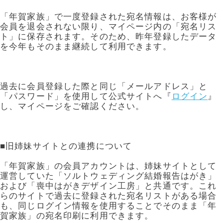
年賀家族について
「年賀家族」で一度登録された宛名情報は、お客様が
サービス詳細
会員を退会されない限り、マイページ内の「宛名リス
ト」に保存されます。そのため、昨年登録したデータ
はがきの常識・マナー
を今年もそのまま継続して利用できます。
よくある質問
お問い合わせ
過去に会員登録した際と同じ「メールアドレス」と
「パスワード」を使用して公式サイトへ『
ログイン
』
し、マイページをご確認ください。
■旧姉妹サイトとの連携について
「年賀家族」の会員アカウントは、姉妹サイトとして
運営していた「ソルトウェディング結婚報告はがき」
および「喪中はがきデザイン工房」と共通です。これ
らのサイトで過去に登録された宛名リストがある場合
も、同じログイン情報を使用することでそのまま「年
賀家族」の宛名印刷に利用できます。