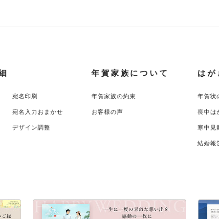
細
年賀家族について
はが
宛名印刷
年賀家族の約束
年賀状
宛名入力おまかせ
お客様の声
喪中は
デザイン調整
寒中見
結婚報